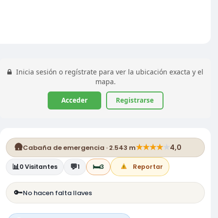
Inicia sesión o regístrate para ver la ubicación exacta y el
mapa.
Acceder
Registrarse
🛖
★
★
★
★
★
4,0
Cabaña de emergencia · 2.543 m
📊
💬
🛏️
0
Visitantes
1
3
Reportar
🔑
No hacen falta llaves