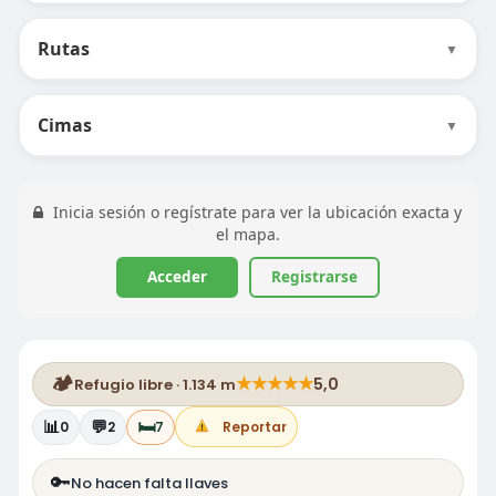
Rutas
▼
Cimas
▼
Inicia sesión o regístrate para ver la ubicación exacta y
el mapa.
Acceder
Registrarse
🏕️
★
★
★
★
★
5,0
Refugio libre · 1.134 m
📊
💬
🛏️
0
2
7
Reportar
🔑
No hacen falta llaves