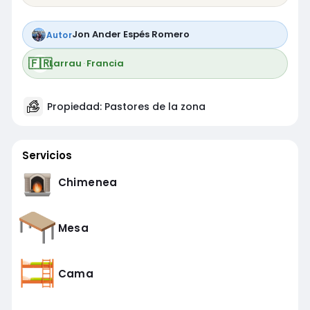
Jon Ander Espés Romero
Autor
🇫🇷
Larrau
·
Francia
Propiedad: Pastores de la zona
Servicios
Chimenea
Mesa
Cama