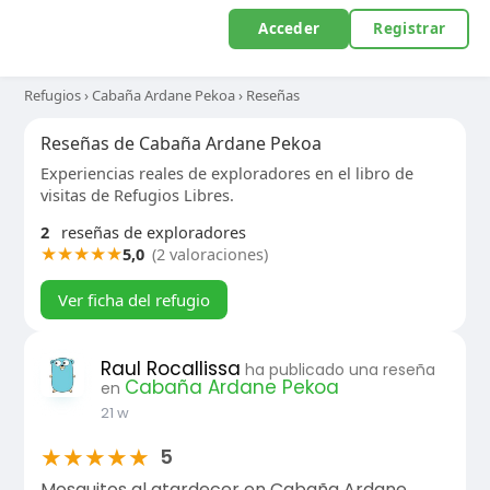
Acceder
Registrar
Refugios
›
Cabaña Ardane Pekoa
›
Reseñas
Reseñas de Cabaña Ardane Pekoa
Experiencias reales de exploradores en el libro de
visitas de Refugios Libres.
2
reseñas de exploradores
★
★
★
★
★
5,0
(2 valoraciones)
Ver ficha del refugio
Raul Rocallissa
ha publicado una reseña
Cabaña Ardane Pekoa
en
21 w
★
★
★
★
★
5
Mosquitos al atardecer en Cabaña Ardane