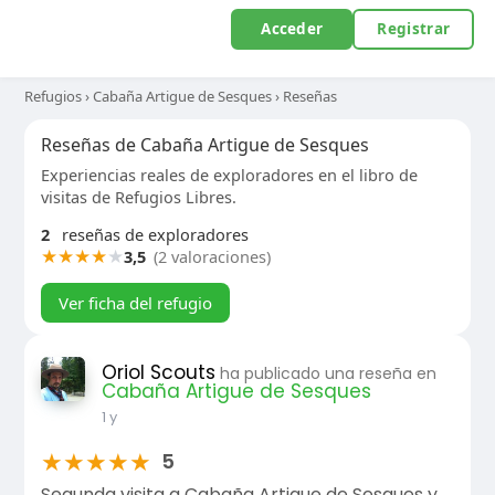
Acceder
Registrar
Refugios
›
Cabaña Artigue de Sesques
›
Reseñas
Reseñas de Cabaña Artigue de Sesques
Experiencias reales de exploradores en el libro de
visitas de Refugios Libres.
2
reseñas de exploradores
★
★
★
★
★
3,5
(2 valoraciones)
Ver ficha del refugio
Oriol Scouts
ha publicado una reseña en
Cabaña Artigue de Sesques
1 y
★
★
★
★
★
5
Segunda visita a Cabaña Artigue de Sesques y