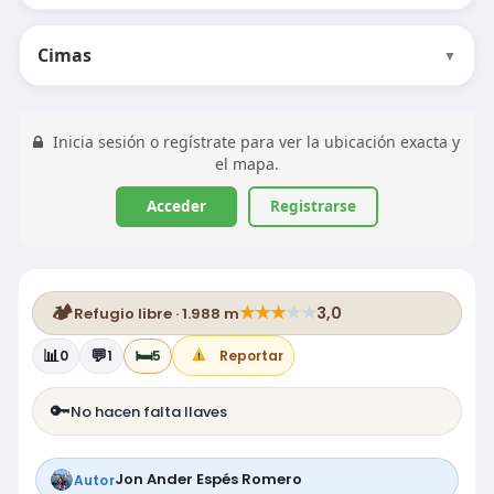
Cimas
▼
Inicia sesión o regístrate para ver la ubicación exacta y
el mapa.
Acceder
Registrarse
🏕️
★
★
★
★
★
3,0
Refugio libre · 1.988 m
📊
💬
🛏️
0
1
5
Reportar
🔑
No hacen falta llaves
Jon Ander Espés Romero
Autor