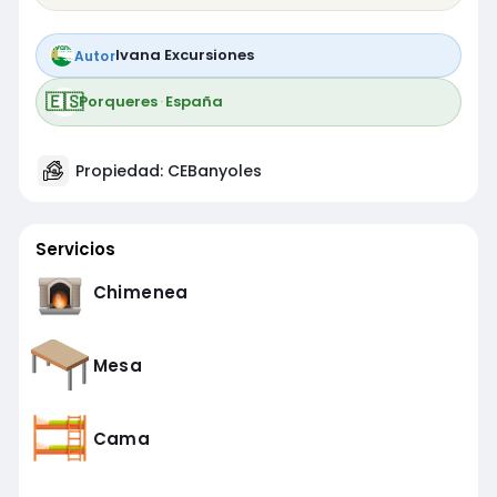
Ivana Excursiones
Autor
🇪🇸
Porqueres
·
España
Propiedad: CEBanyoles
Servicios
Chimenea
Mesa
Cama