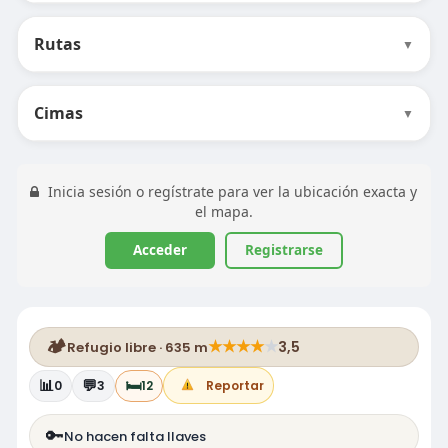
Rutas
▼
Cimas
▼
Inicia sesión o regístrate para ver la ubicación exacta y
el mapa.
Acceder
Registrarse
🏕️
★
★
★
★
★
3,5
Refugio libre · 635 m
📊
💬
🛏️
0
3
12
Reportar
🔑
No hacen falta llaves