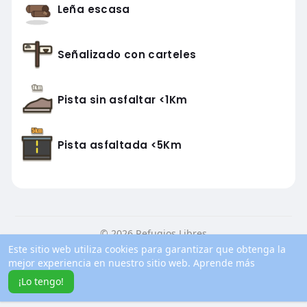
Leña escasa
Señalizado con carteles
Pista sin asfaltar <1Km
Pista asfaltada <5Km
© 2026 Refugios Libres
Este sitio web utiliza cookies para garantizar que obtenga la
Inicio
Conocenos
Contacto
Política de privacidad
mejor experiencia en nuestro sitio web.
Aprende más
Condiciones de uso
Blog
Más información
¡Lo tengo!
Idioma