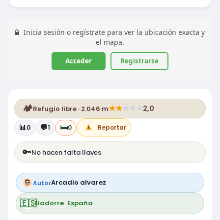
Inicia sesión o regístrate para ver la ubicación exacta y
el mapa.
Acceder
Registrarse
🏕️
★
★
★
★
★
2,0
Refugio libre · 2.046 m
📊
💬
🛏️
0
1
0
Reportar
🔑
No hacen falta llaves
Arcadio alvarez
Autor
🇪🇸
Lladorre
·
España