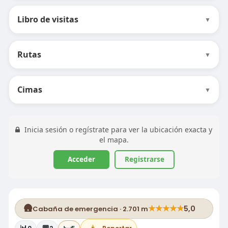
Libro de visitas
▼
Rutas
▼
Cimas
▼
Inicia sesión o regístrate para ver la ubicación exacta y
el mapa.
Acceder
Registrarse
🛖
★
★
★
★
★
5,0
Cabaña de emergencia · 2.701 m