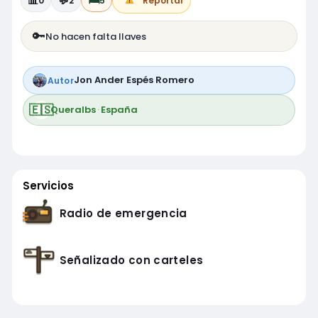
📊
💬
🛏️
0
2
5
Reportar
🔑
No hacen falta llaves
Jon Ander Espés Romero
Autor
🇪🇸
Queralbs
·
España
Servicios
Radio de emergencia
Señalizado con carteles