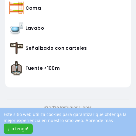
Cama
Lavabo
Señalizado con carteles
Fuente <100m
© 2026 Refugios Libres
Este sitio web utiliza cookies para garantizar que obtenga la
Inicio
Conocenos
Contacto
Política de privacidad
mejor experiencia en nuestro sitio web.
Aprende más
Condiciones de uso
Blog
Más información
¡Lo tengo!
Idioma