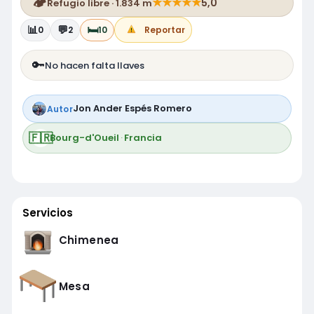
🏕️
★
★
★
★
★
5,0
Refugio libre · 1.834 m
📊
💬
🛏️
0
2
10
Reportar
🔑
No hacen falta llaves
Jon Ander Espés Romero
Autor
🇫🇷
Bourg-d'Oueil
·
Francia
Servicios
Chimenea
Mesa