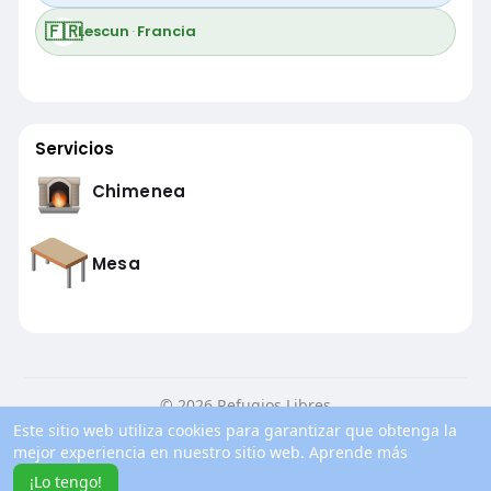
🇫🇷
Lescun
·
Francia
Servicios
Chimenea
Mesa
© 2026 Refugios Libres
Este sitio web utiliza cookies para garantizar que obtenga la
Inicio
Conocenos
Contacto
Política de privacidad
mejor experiencia en nuestro sitio web.
Aprende más
Condiciones de uso
Blog
Más información
¡Lo tengo!
Idioma