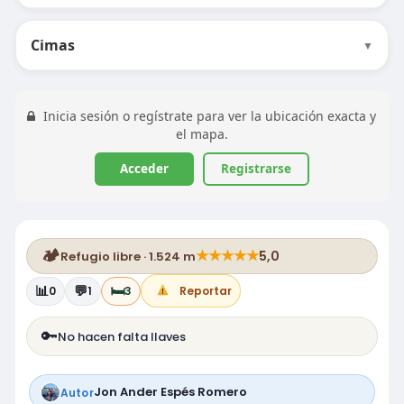
Cimas
▼
Inicia sesión o regístrate para ver la ubicación exacta y
el mapa.
Acceder
Registrarse
🏕️
★
★
★
★
★
5,0
Refugio libre · 1.524 m
📊
💬
🛏️
0
1
3
Reportar
🔑
No hacen falta llaves
Jon Ander Espés Romero
Autor