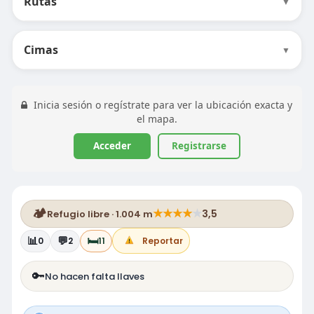
Rutas
▼
Cimas
▼
Inicia sesión o regístrate para ver la ubicación exacta y
el mapa.
Acceder
Registrarse
🏕️
★
★
★
★
★
3,5
Refugio libre · 1.004 m
📊
💬
🛏️
0
2
11
Reportar
🔑
No hacen falta llaves