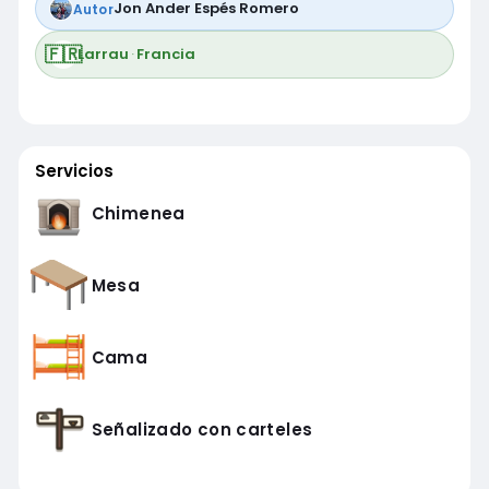
Jon Ander Espés Romero
Autor
🇫🇷
Larrau
·
Francia
Servicios
Chimenea
Mesa
Cama
Señalizado con carteles