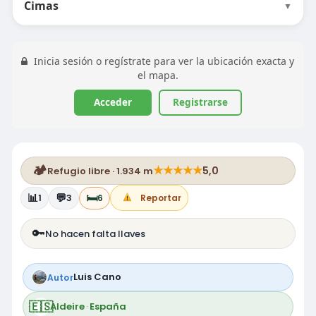
Cimas
▼
Inicia sesión o regístrate para ver la ubicación exacta y
el mapa.
Acceder
Registrarse
🏕️
★
★
★
★
★
5,0
Refugio libre · 1.934 m
📊
💬
🛏️
1
3
6
Reportar
🔑
No hacen falta llaves
Luis Cano
Autor
🇪🇸
Aldeire
·
España