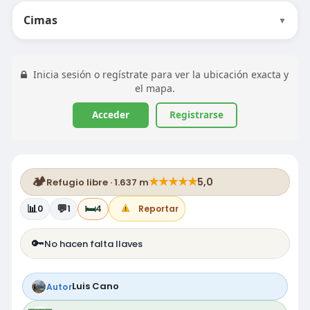
Cimas
▼
Inicia sesión o regístrate para ver la ubicación exacta y
el mapa.
Acceder
Registrarse
🏕️
★
★
★
★
★
5,0
Refugio libre · 1.637 m
📊
💬
🛏️
0
1
4
Reportar
🔑
No hacen falta llaves
Luis Cano
Autor