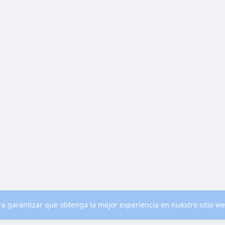
para garantizar que obtenga la mejor experiencia en nuestro sitio w
nocenos
Contacto
Política de privacidad
Condiciones de uso
Blog
M