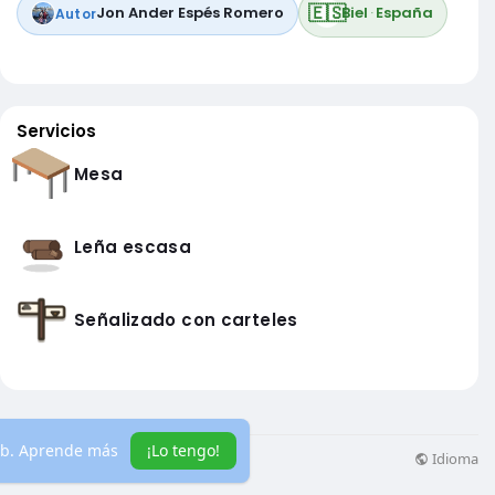
🇪🇸
Jon Ander Espés Romero
Biel
·
España
Autor
Servicios
Mesa
Leña escasa
Señalizado con carteles
eb.
Aprende más
¡Lo tengo!
Idioma
ás información