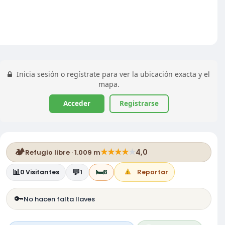
Inicia sesión o regístrate para ver la ubicación exacta y el
mapa.
Acceder
Registrarse
🏕️
★
★
★
★
★
4,0
Refugio libre · 1.009 m
📊
💬
🛏️
0
Visitantes
1
8
Reportar
🔑
No hacen falta llaves