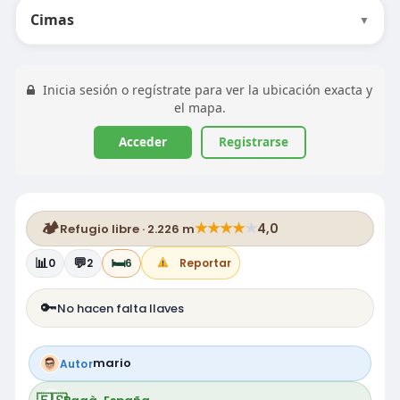
Cimas
▼
Inicia sesión o regístrate para ver la ubicación exacta y
el mapa.
Acceder
Registrarse
🏕️
★
★
★
★
★
4,0
Refugio libre · 2.226 m
📊
💬
🛏️
0
2
6
Reportar
🔑
No hacen falta llaves
mario
Autor