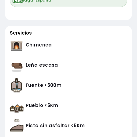
🇪🇸
Bagà
·
España
Servicios
Chimenea
Leña escasa
Fuente <500m
Pueblo <5Km
Pista sin asfaltar <5Km