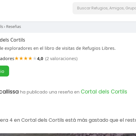
ls
›
Reseñas
dels Cortils
e exploradores en el libro de visitas de Refugios Libres.
★
★
★
★
★
radores
4,0
(2 valoraciones)
gio
callissa
Cortal dels Cortils
ha publicado una reseña en
itera 4 en Cortal dels Cortils está más gastado que el re