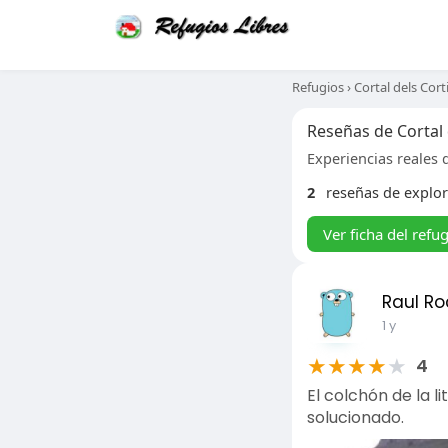
Refugios
›
Cortal dels Corti
Reseñas de Cortal 
Experiencias reales d
2
reseñas de explo
Ver ficha del refu
Raul Ro
1 y
★
★
★
★
★
4
El colchón de la l
solucionado.