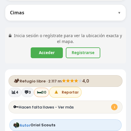
Cimas
▼
Inicia sesión o regístrate para ver la ubicación exacta y
el mapa.
Acceder
Registrarse
🏕️
★
★
★
★
★
4,0
Refugio libre · 2.117 m
📊
💬
🛏️
4
3
30
Reportar
🔑
Hacen falta llaves - Ver más
i
Oriol Scouts
Autor