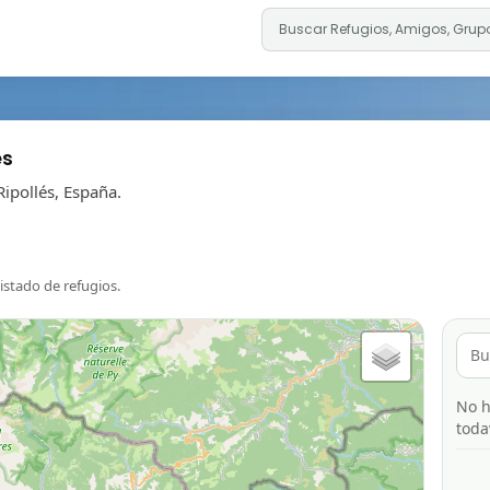
és
ipollés, España.
listado de refugios.
No h
toda