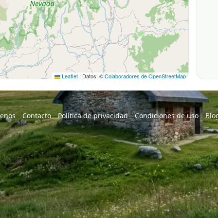
Leaflet
|
Datos: ©
Colaboradores de OpenStreetMap
enos
Contacto
Política de privacidad
Condiciones de uso
Blo