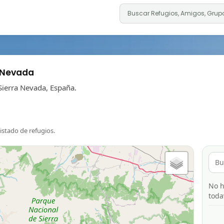
 Nevada
Sierra Nevada, España.
listado de refugios.
No h
toda