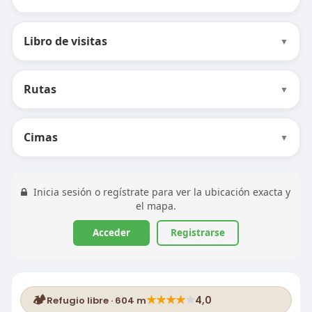
Libro de visitas
▼
Rutas
▼
Cimas
▼
Inicia sesión o regístrate para ver la ubicación exacta y
el mapa.
Acceder
Registrarse
🏕️
★
★
★
★
★
4,0
Refugio libre · 604 m