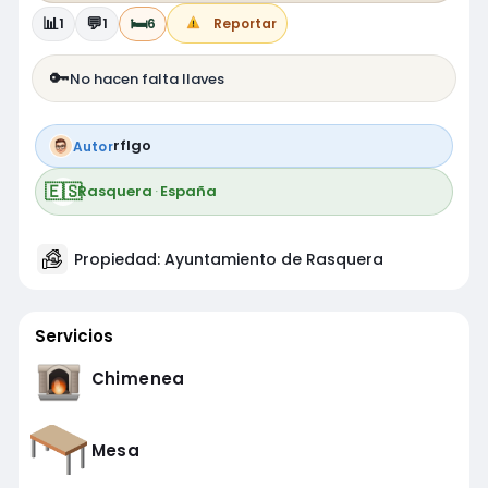
📊
💬
🛏️
1
1
6
Reportar
🔑
No hacen falta llaves
rflgo
Autor
🇪🇸
Rasquera
·
España
Propiedad: Ayuntamiento de Rasquera
Servicios
Chimenea
Mesa