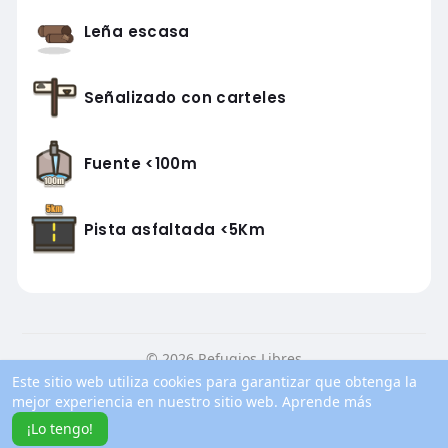
Leña escasa
Señalizado con carteles
Fuente <100m
Pista asfaltada <5Km
© 2026 Refugios Libres
Este sitio web utiliza cookies para garantizar que obtenga la
Inicio
Conocenos
Contacto
Política de privacidad
mejor experiencia en nuestro sitio web.
Aprende más
Condiciones de uso
Blog
Más información
¡Lo tengo!
Idioma