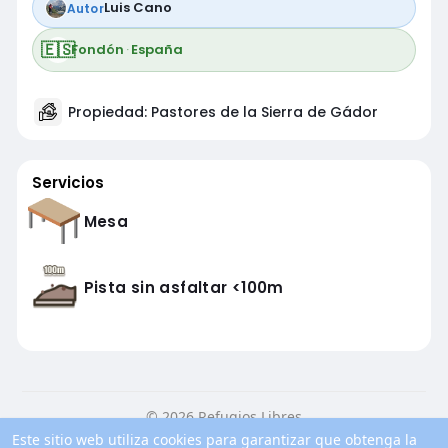
Luis Cano
Autor
🇪🇸
Fondón
·
España
Propiedad: Pastores de la Sierra de Gádor
Servicios
Mesa
Pista sin asfaltar <100m
© 2026 Refugios Libres
Este sitio web utiliza cookies para garantizar que obtenga la
Inicio
Conocenos
Contacto
Política de privacidad