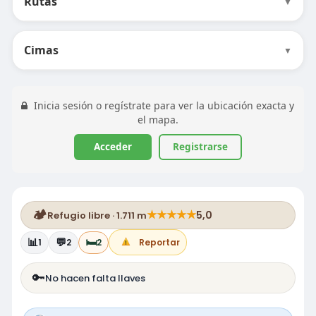
Rutas
▼
Cimas
▼
Inicia sesión o regístrate para ver la ubicación exacta y
el mapa.
Acceder
Registrarse
🏕️
★
★
★
★
★
5,0
Refugio libre · 1.711 m
📊
💬
🛏️
1
2
2
Reportar
🔑
No hacen falta llaves