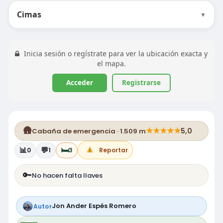
Cimas
▼
Inicia sesión o regístrate para ver la ubicación exacta y
el mapa.
Acceder
Registrarse
🛖
★
★
★
★
★
5,0
Cabaña de emergencia · 1.509 m
📊
💬
🛏️
0
1
3
Reportar
🔑
No hacen falta llaves
Jon Ander Espés Romero
Autor