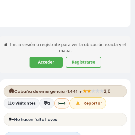
Inicia sesión o regístrate para ver la ubicación exacta y el
mapa.
Acceder
Registrarse
🛖
★
★
★
★
★
2,0
Cabaña de emergencia · 1.441 m
📊
💬
🛏️
0
Visitantes
2
4
Reportar
🔑
No hacen falta llaves