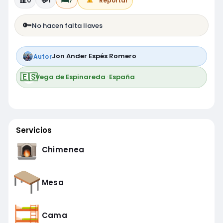
📊
💬
🛏️
0
1
7
Reportar
🔑
No hacen falta llaves
Jon Ander Espés Romero
Autor
🇪🇸
Vega de Espinareda
·
España
Servicios
Chimenea
Mesa
Cama