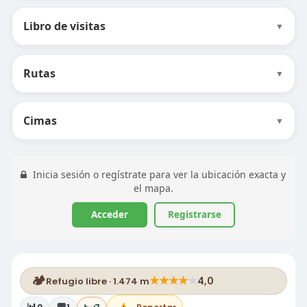
Libro de visitas
▼
Rutas
▼
Cimas
▼
Inicia sesión o regístrate para ver la ubicación exacta y
el mapa.
Acceder
Registrarse
🏕️
★
★
★
★
★
4,0
Refugio libre · 1.474 m