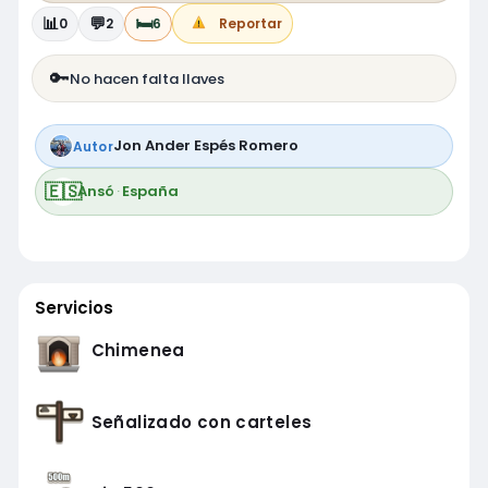
📊
💬
🛏️
0
2
6
Reportar
🔑
No hacen falta llaves
Jon Ander Espés Romero
Autor
🇪🇸
Ansó
·
España
Servicios
Chimenea
Señalizado con carteles