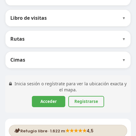
Libro de visitas
▼
Rutas
▼
Cimas
▼
Inicia sesión o regístrate para ver la ubicación exacta y
el mapa.
Acceder
Registrarse
🏕️
★
★
★
★
★
4,5
Refugio libre · 1.622 m