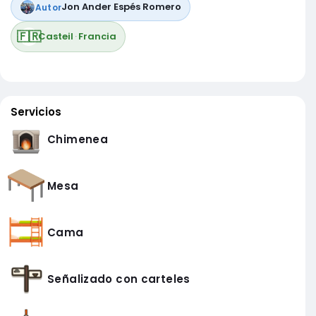
Jon Ander Espés Romero
Autor
🇫🇷
Casteil
·
Francia
Servicios
Chimenea
Mesa
Cama
Señalizado con carteles