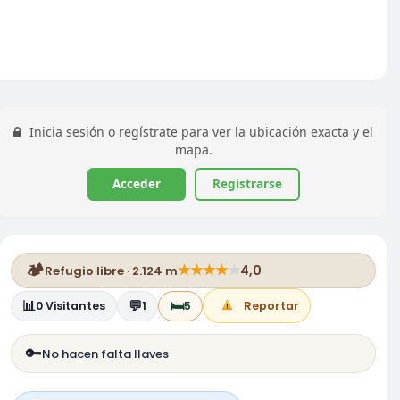
Inicia sesión o regístrate para ver la ubicación exacta y el
mapa.
Acceder
Registrarse
🏕️
★
★
★
★
★
4,0
Refugio libre · 2.124 m
📊
💬
🛏️
0
Visitantes
1
5
Reportar
🔑
No hacen falta llaves