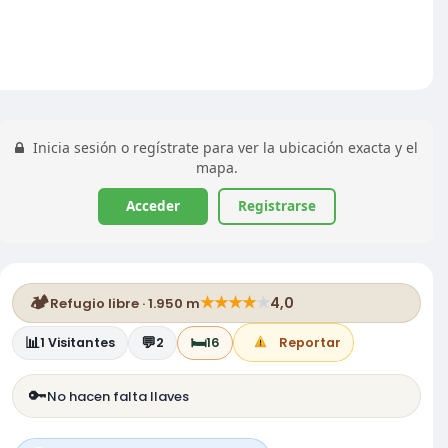
Inicia sesión o regístrate para ver la ubicación exacta y el
mapa.
Acceder
Registrarse
🏕️
★
★
★
★
★
4,0
Refugio libre · 1.950 m
📊
💬
🛏️
1
Visitantes
2
16
Reportar
🔑
No hacen falta llaves