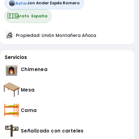
Jon Ander Espés Romero
Autor
🇪🇸
Arafo
·
España
Propiedad: Unión Montañera Añaza
Servicios
Chimenea
Mesa
Cama
Señalizado con carteles