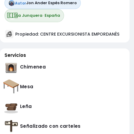
Jon Ander Espés Romero
Autor
🇪🇸
La Junquera
·
España
Propiedad: CENTRE EXCURSIONISTA EMPORDANÈS
Servicios
Chimenea
Mesa
Leña
Señalizado con carteles