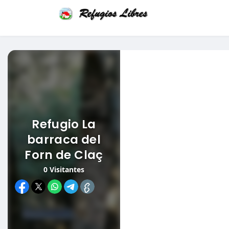
Refugio La
barraca del
Forn de Claç
0
Visitantes