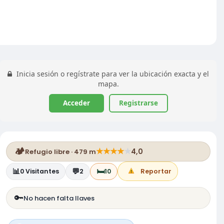
Inicia sesión o regístrate para ver la ubicación exacta y el
mapa.
Acceder
Registrarse
🏕️
★
★
★
★
★
4,0
Refugio libre · 479 m
📊
💬
🛏️
0
Visitantes
2
10
Reportar
🔑
No hacen falta llaves