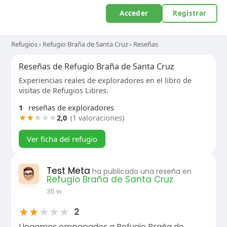
Acceder
Registrar
Refugios
›
Refugio Braña de Santa Cruz
›
Reseñas
Reseñas de Refugio Braña de Santa Cruz
Experiencias reales de exploradores en el libro de
visitas de Refugios Libres.
1
reseñas de exploradores
★
★
★
★
★
2,0
(1 valoraciones)
Ver ficha del refugio
Test Meta
ha publicado una reseña en
Refugio Braña de Santa Cruz
35 w
★
★
★
★
★
2
Llegamos empapados a Refugio Braña de