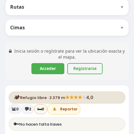
Rutas
▼
Cimas
▼
Inicia sesión o regístrate para ver la ubicación exacta y
el mapa.
Acceder
Registrarse
🏕️
★
★
★
★
★
4,0
Refugio libre · 2.379 m
📊
💬
🛏️
0
2
8
Reportar
🔑
No hacen falta llaves