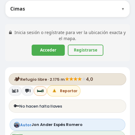
Cimas
▼
Inicia sesión o regístrate para ver la ubicación exacta y
el mapa.
Acceder
Registrarse
🏕️
★
★
★
★
★
4,0
Refugio libre · 2.175 m
📊
💬
🛏️
3
1
8
Reportar
🔑
No hacen falta llaves
Jon Ander Espés Romero
Autor