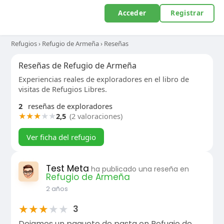
Acceder
Registrar
Refugios
›
Refugio de Armeña
›
Reseñas
Reseñas de Refugio de Armeña
Experiencias reales de exploradores en el libro de
visitas de Refugios Libres.
2
reseñas de exploradores
★
★
★
★
★
2,5
(2 valoraciones)
Ver ficha del refugio
Test Meta
ha publicado una reseña en
Refugio de Armeña
2 años
★
★
★
★
★
3
Dejamos un paquete de pasta en Refugio de