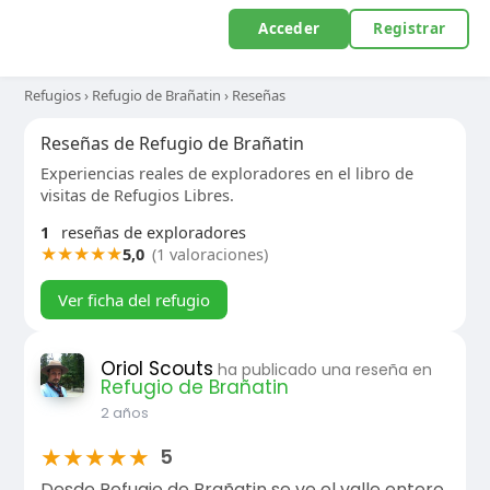
Acceder
Registrar
Refugios
›
Refugio de Brañatin
›
Reseñas
Reseñas de Refugio de Brañatin
Experiencias reales de exploradores en el libro de
visitas de Refugios Libres.
1
reseñas de exploradores
★
★
★
★
★
5,0
(1 valoraciones)
Ver ficha del refugio
Oriol Scouts
ha publicado una reseña en
Refugio de Brañatin
2 años
★
★
★
★
★
5
Desde Refugio de Brañatin se ve el valle entero