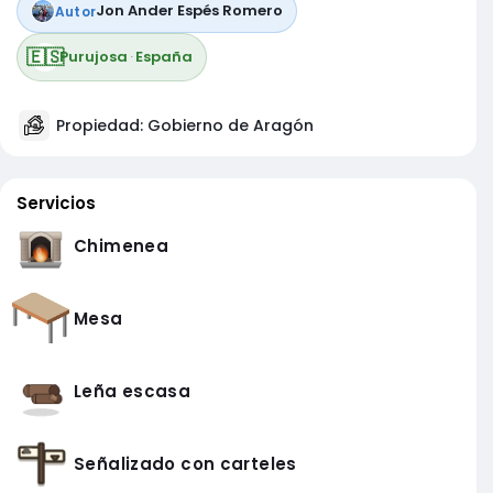
Jon Ander Espés Romero
Autor
🇪🇸
Purujosa
·
España
Propiedad: Gobierno de Aragón
Servicios
Chimenea
Mesa
Leña escasa
Señalizado con carteles