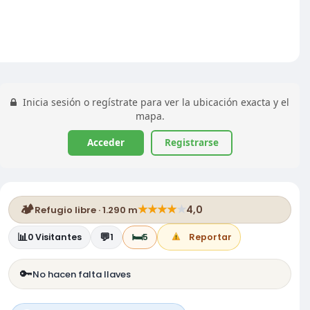
Inicia sesión o regístrate para ver la ubicación exacta y el
mapa.
Acceder
Registrarse
🏕️
★
★
★
★
★
4,0
Refugio libre · 1.290 m
📊
💬
🛏️
0
Visitantes
1
5
Reportar
🔑
No hacen falta llaves