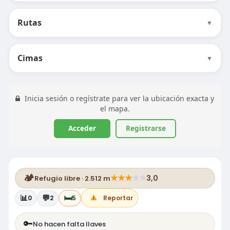
Rutas
▼
Cimas
▼
Inicia sesión o regístrate para ver la ubicación exacta y
el mapa.
Acceder
Registrarse
🏕️
★
★
★
★
★
3,0
Refugio libre · 2.512 m
📊
💬
🛏️
0
2
5
Reportar
🔑
No hacen falta llaves