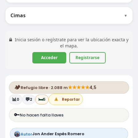
Cimas
▼
Inicia sesión o regístrate para ver la ubicación exacta y
el mapa.
Acceder
Registrarse
🏕️
★
★
★
★
★
4,5
Refugio libre · 2.088 m
📊
💬
🛏️
0
2
5
Reportar
🔑
No hacen falta llaves
Jon Ander Espés Romero
Autor