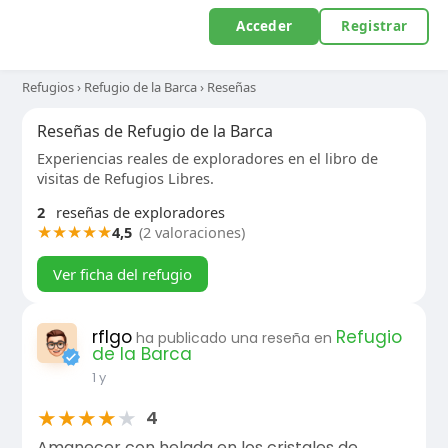
Acceder
Registrar
Refugios
›
Refugio de la Barca
›
Reseñas
Reseñas de Refugio de la Barca
Experiencias reales de exploradores en el libro de
visitas de Refugios Libres.
2
reseñas de exploradores
★
★
★
★
★
4,5
(2 valoraciones)
Ver ficha del refugio
rflgo
Refugio
ha publicado una reseña en
de la Barca
1 y
★
★
★
★
★
4
Amanecer con helada en los cristales de