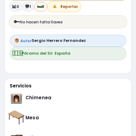
📊
💬
🛏️
0
1
8
Reportar
🔑
No hacen falta llaves
Sergio Herrero Fernandez
Autor
🇪🇸
Páramo del Sil
·
España
Servicios
Chimenea
Mesa