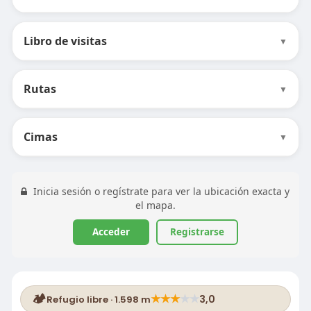
Libro de visitas
▼
Rutas
▼
Cimas
▼
Inicia sesión o regístrate para ver la ubicación exacta y
el mapa.
Acceder
Registrarse
🏕️
★
★
★
★
★
3,0
Refugio libre · 1.598 m