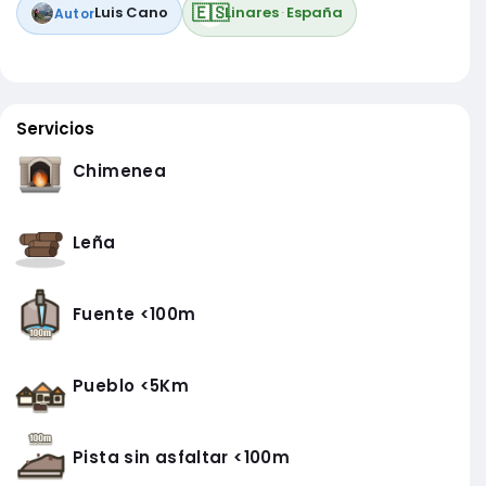
🇪🇸
Luis Cano
Linares
·
España
Autor
Servicios
Chimenea
Leña
Fuente <100m
Pueblo <5Km
Pista sin asfaltar <100m