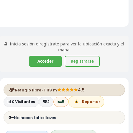
Inicia sesión o regístrate para ver la ubicación exacta y el
mapa.
Acceder
Registrarse
🏕️
★
★
★
★
★
4,5
Refugio libre · 1.119 m
📊
💬
🛏️
0
Visitantes
2
5
Reportar
🔑
No hacen falta llaves