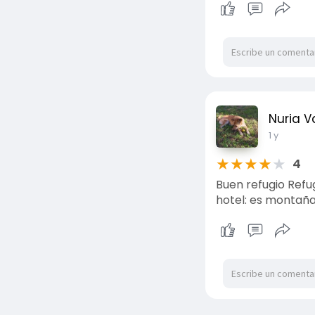
Nuria V
1 y
★
★
★
★
★
4
Buen refugio Refu
hotel: es montaña 