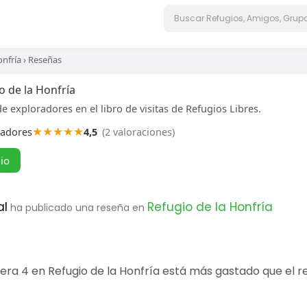
onfría
›
Reseñas
o de la Honfría
e exploradores en el libro de visitas de Refugios Libres.
★
★
★
★
★
radores
4,5
(2 valoraciones)
gio
al
Refugio de la Honfría
ha publicado una reseña en
litera 4 en Refugio de la Honfría está más gastado que el