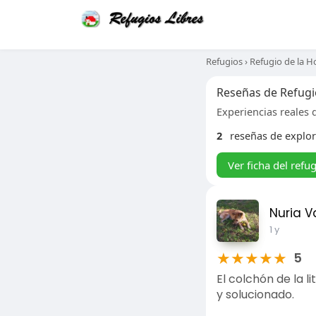
Refugios
›
Refugio de la H
Reseñas de Refugi
Experiencias reales d
2
reseñas de explo
Ver ficha del refu
Nuria V
1 y
★
★
★
★
★
5
El colchón de la 
y solucionado.