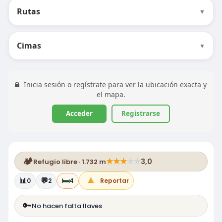
Rutas
▼
Cimas
▼
Inicia sesión o regístrate para ver la ubicación exacta y
el mapa.
Acceder
Registrarse
🏕️
★
★
★
★
★
3,0
Refugio libre · 1.732 m
📊
💬
🛏️
0
2
4
Reportar
🔑
No hacen falta llaves