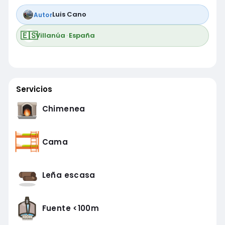
Luis Cano
Autor
🇪🇸
Villanúa
·
España
Servicios
Chimenea
Cama
Leña escasa
Fuente <100m