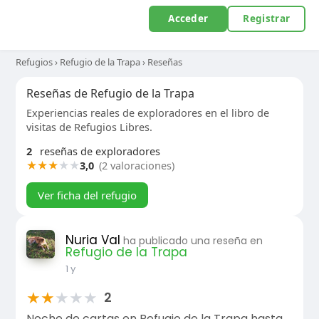
Acceder
Registrar
Refugios
›
Refugio de la Trapa
›
Reseñas
Reseñas de Refugio de la Trapa
Experiencias reales de exploradores en el libro de
visitas de Refugios Libres.
2
reseñas de exploradores
★
★
★
★
★
3,0
(2 valoraciones)
Ver ficha del refugio
Nuria Val
ha publicado una reseña en
Refugio de la Trapa
1 y
★
★
★
★
★
2
Noche de cartas en Refugio de la Trapa hasta