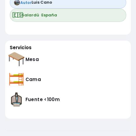
Luis Cano
Autor
🇪🇸
Salardú
·
España
Servicios
Mesa
Cama
Fuente <100m