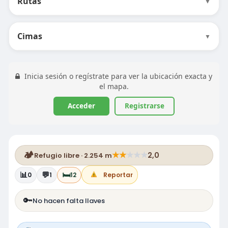
Rutas
▼
Cimas
▼
Inicia sesión o regístrate para ver la ubicación exacta y
el mapa.
Acceder
Registrarse
🏕️
★
★
★
★
★
2,0
Refugio libre · 2.254 m
📊
💬
🛏️
0
1
12
Reportar
🔑
No hacen falta llaves