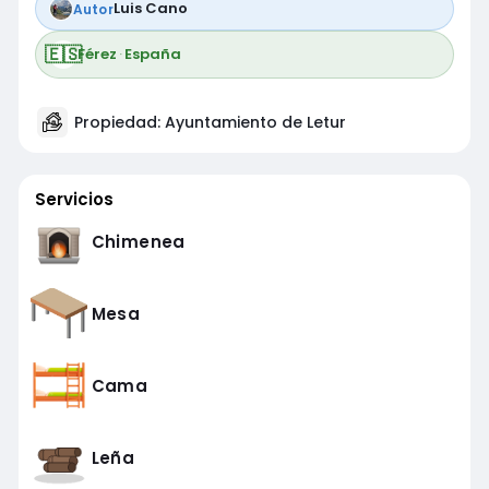
Luis Cano
Autor
🇪🇸
Férez
·
España
Propiedad: Ayuntamiento de Letur
Servicios
Chimenea
Mesa
Cama
Leña