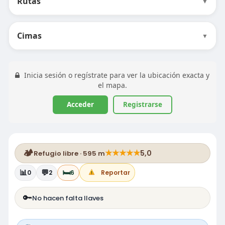
Rutas
▼
Cimas
▼
Inicia sesión o regístrate para ver la ubicación exacta y
el mapa.
Acceder
Registrarse
🏕️
★
★
★
★
★
5,0
Refugio libre · 595 m
📊
💬
🛏️
0
2
6
Reportar
🔑
No hacen falta llaves