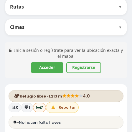
Rutas
▼
Cimas
▼
Inicia sesión o regístrate para ver la ubicación exacta y
el mapa.
Acceder
Registrarse
🏕️
★
★
★
★
★
4,0
Refugio libre · 1.213 m
📊
💬
🛏️
0
1
7
Reportar
🔑
No hacen falta llaves