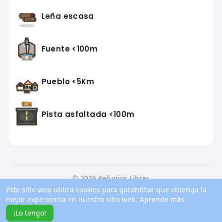
Leña escasa
Fuente <100m
Pueblo <5Km
Pista asfaltada <100m
© 2026 Refugios Libres
Este sitio web utiliza cookies para garantizar que obtenga la
Inicio
Conocenos
Contacto
Política de privacidad
mejor experiencia en nuestro sitio web.
Aprende más
Condiciones de uso
Blog
Más información
¡Lo tengo!
Idioma