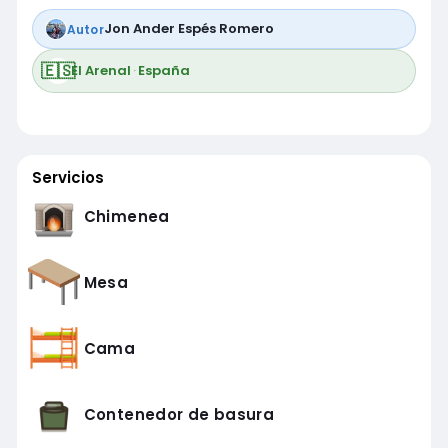
Jon Ander Espés Romero
Autor
🇪🇸
El Arenal
·
España
Servicios
Chimenea
Mesa
Cama
Contenedor de basura