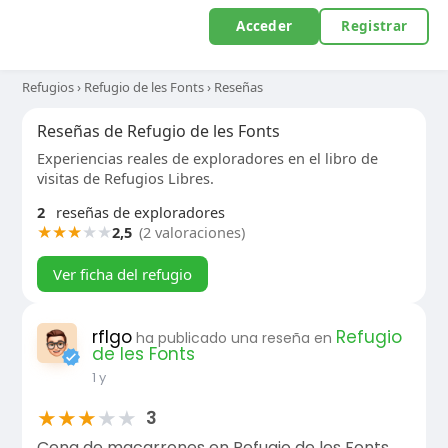
Acceder
Registrar
Refugios
›
Refugio de les Fonts
›
Reseñas
Reseñas de Refugio de les Fonts
Experiencias reales de exploradores en el libro de
visitas de Refugios Libres.
2
reseñas de exploradores
★
★
★
★
★
2,5
(2 valoraciones)
Ver ficha del refugio
rflgo
Refugio
ha publicado una reseña en
de les Fonts
1 y
★
★
★
★
★
3
Cena de macarrones en Refugio de les Fonts