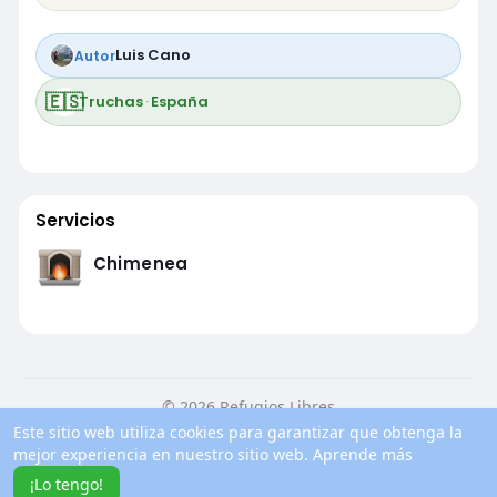
Luis Cano
Autor
🇪🇸
Truchas
·
España
Servicios
Chimenea
© 2026 Refugios Libres
Este sitio web utiliza cookies para garantizar que obtenga la
Inicio
Conocenos
Contacto
Política de privacidad
mejor experiencia en nuestro sitio web.
Aprende más
Condiciones de uso
Blog
Más información
¡Lo tengo!
Idioma