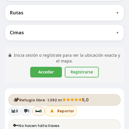
Rutas
▼
Cimas
▼
Inicia sesión o regístrate para ver la ubicación exacta y
el mapa.
Acceder
Registrarse
🏕️
★
★
★
★
★
5,0
Refugio libre · 1.392 m
📊
💬
🛏️
0
1
5
Reportar
🔑
No hacen falta llaves