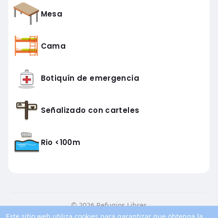
Mesa
Cama
Botiquín de emergencia
Señalizado con carteles
Rio <100m
© 2026 Refugios Libres
Este sitio web utiliza cookies para garantizar que obtenga la