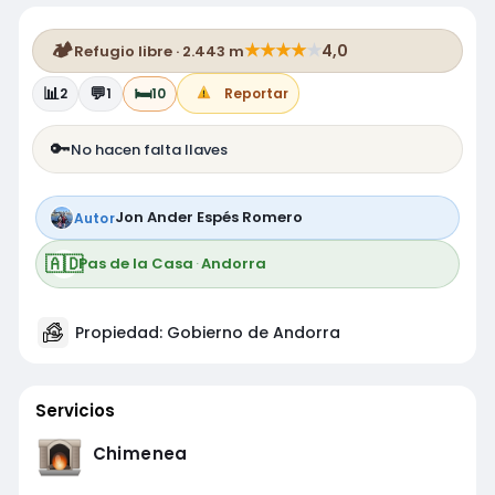
🏕️
★
★
★
★
★
4,0
Refugio libre · 2.443 m
📊
💬
🛏️
2
1
10
Reportar
🔑
No hacen falta llaves
Jon Ander Espés Romero
Autor
🇦🇩
Pas de la Casa
·
Andorra
Propiedad: Gobierno de Andorra
Servicios
Chimenea