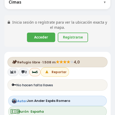
Cimas
▼
Inicia sesión o regístrate para ver la ubicación exacta y
el mapa.
Acceder
Registrarse
🏕️
★
★
★
★
★
4,0
Refugio libre · 1.508 m
📊
💬
🛏️
0
2
5
Reportar
🔑
No hacen falta llaves
Jon Ander Espés Romero
Autor
🇪🇸
Burón
·
España