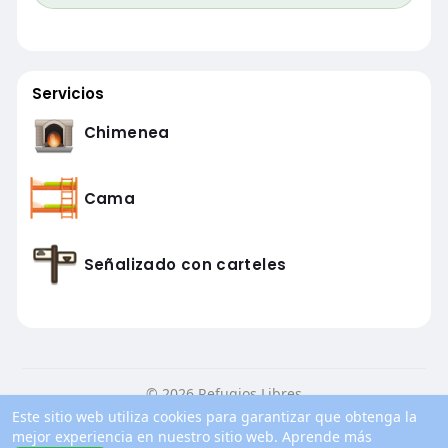
Servicios
Chimenea
Cama
Señalizado con carteles
© 2026 Refugios Libres
Este sitio web utiliza cookies para garantizar que obtenga la
Inicio
Conocenos
Contacto
Política de privacidad
mejor experiencia en nuestro sitio web.
Aprende más
Condiciones de uso
Blog
Más información