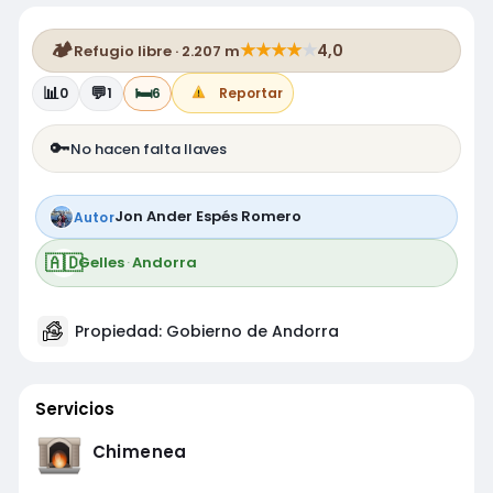
🏕️
★
★
★
★
★
4,0
Refugio libre · 2.207 m
📊
💬
🛏️
0
1
6
Reportar
🔑
No hacen falta llaves
Jon Ander Espés Romero
Autor
🇦🇩
Gelles
·
Andorra
Propiedad: Gobierno de Andorra
Servicios
Chimenea